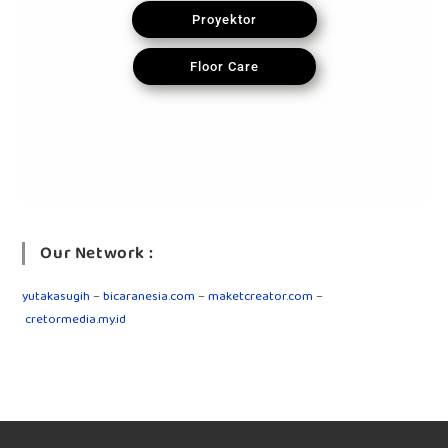
Proyektor
Floor Care
Our Network :
yutakasugih
–
bicaranesia.com
–
maketcreator.com
–
cretormedia.my.id