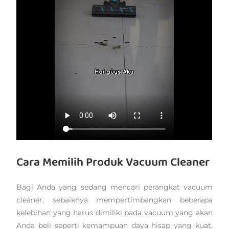
Cara Memilih Produk Vacuum Cleaner
Bagi Anda yang sedang mencari perangkat vacuum
cleaner, sebaiknya mempertimbangkan beberapa
kelebihan yang harus dimiliki pada vacuum yang akan
Anda beli seperti kemampuan daya hisap yang kuat,