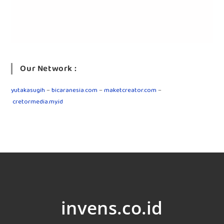
Our Network :
yutakasugih
–
bicaranesia.com
–
maketcreator.com
–
cretormedia.my.id
invens.co.id