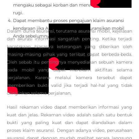
mengaku sebagai korban dan menuntut balik ganti
rugi.
Dapat membantu proses pengajuan klaim asuransi
kendaraan jika Anda sudah mengasuransikan mobil
Dalam dunia asuransi, terutama asuransi mobil, kejelasan
Anda sebelumnya.
dan akurasi informasi sangatlah penting. Ketika terjadi
kecelakaan biasanya keterangan yang diberikan oleh
masing-masing pihak yang terlibat dapat berbeda-beda.
Oleh sebab itu pentingnya menyediakan sebuah kamera
pada mobil yang dapat merekam aktifitas selama
perjalanan. Karena melalui kamera tersebut dapat
memberikan bukti valid jika terjadi hal-hal yang tidak
diinginkan selama perjalanan,
Hasil rekaman video dapat memberikan informasi yang
kuat dan jelas. Rekaman video adalah salah satu bentuk
bukti yang paling kuat dan dapat diandalkan dalam
proses klaim asuransi. Dengan adanya video, perusahaan
asuransi dapat dengan mudah melihat secara langsung