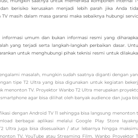
olusi, mungkin saatnya untuk memeriksa komponen internal T
an berisiko kerusakan menjadi lebih parah jika Anda tid
 TV masih dalam masa garansi maka sebaiknya hubungi servi
gai informasi umum dan bukan informasi resmi yang diharapk
yang terjadi serta langkah-langkah perbaikan dasar. Unt
disarankan untuk menghubungi pihak teknisi resmi untuk dilakuk
mengalami masalah, mungkin sudah saatnya diganti dengan ya
an tipe T2 Ultra yang bisa digunakan untuk kegiatan beker
tuk menonton TV. Proyektor Wanbo T2 Ultra merupakan proyekt
 smartphone agar bisa dilihat oleh banyak audience dan juga bi
fikasi dengan Android TV 11 sehingga bisa langsung menonton 
oad berbagai aplikasi melalui Google Play Store layakn
 Ultra juga bisa disesuaikan / atur lebarnya hingga maksim
enonton TV, YouTube atau Streaming Film, Wanbo Proyektor 