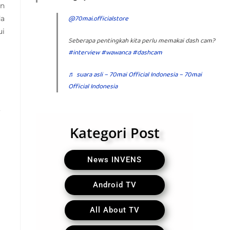
an
@70mai.officialstore
da
ui
Seberapa pentingkah kita perlu memakai dash cam?
#interview
#wawanca
#dashcam
♬ suara asli – 70mai Official Indonesia – 70mai
Official Indonesia
,
Kategori Post
News INVENS
Android TV
All About TV