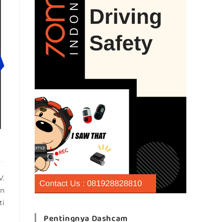
V.
an
ti
Pentingnya Dashcam