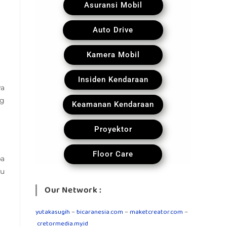
Asuransi Mobil
Auto Drive
Kamera Mobil
Insiden Kendaraan
wa
ng
Keamanan Kendaraan
Proyektor
Floor Care
pa
tu
Our Network :
yutakasugih
–
bicaranesia.com
–
maketcreator.com
–
cretormedia.my.id