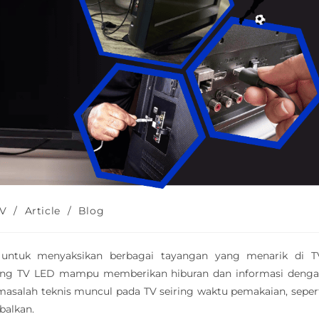
TV
/
Article
/
Blog
g untuk menyaksikan berbagai tayangan yang menarik di T
ung TV LED mampu memberikan hiburan dan informasi deng
masalah teknis muncul pada TV seiring waktu pemakaian, seper
balkan.