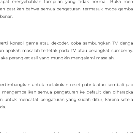
apat menyebabkan tampilan yang tidak normal. Buka me
” dan pastikan bahwa semua pengaturan, termasuk mode gamba
 benar.
perti konsol game atau dekoder, coba sambungkan TV deng
n apakah masalah terletak pada TV atau perangkat sumberny
maka perangkat asli yang mungkin mengalami masalah.
 pertimbangkan untuk melakukan reset pabrik atau kembali pa
kan mengembalikan semua pengaturan ke default dan diharapk
an untuk mencatat pengaturan yang sudah ditur, karena setel
da.