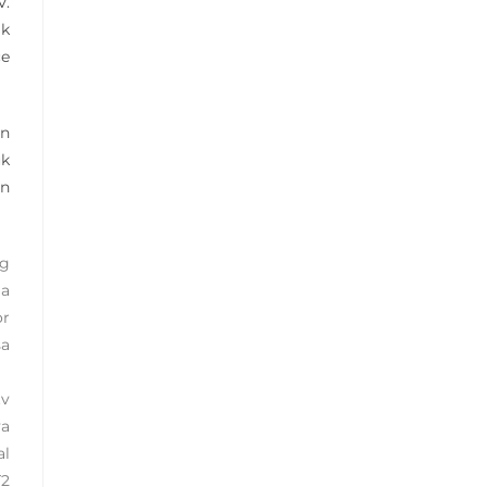
V.
ak
ce
an
uk
an
ng
ja
or
sa
tv
ya
al
T2