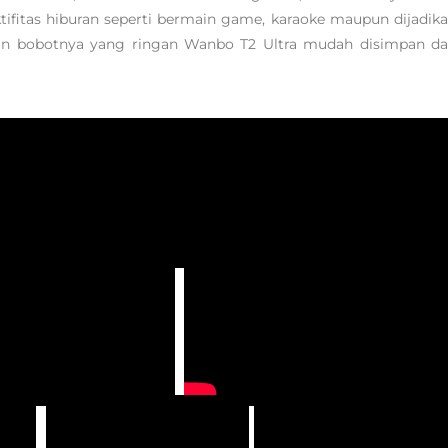
ifitas hiburan seperti bermain game, karaoke maupun dijadik
dan bobotnya yang ringan Wanbo T2 Ultra mudah disimpan d