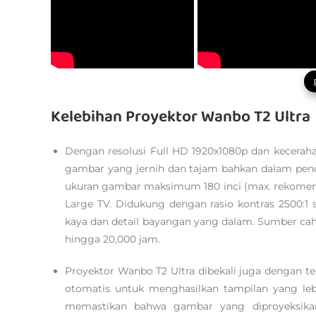
Kelebihan Proyektor Wanbo T2 Ultra
Dengan resolusi Full HD 1920x1080p dan kecera
gambar yang jernih dan tajam bahkan dalam pen
ukuran gambar maksimum 180 inci (max. rekomend
Large TV. Didukung dengan rasio kontras 2500:1
kaya dan detail bayangan yang dalam. Sumber ca
hingga 20,000 jam.
Proyektor Wanbo T2 Ultra dibekali juga dengan 
otomatis untuk menghasilkan tampilan yang leb
memastikan bahwa gambar yang diproyeksikan s