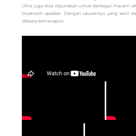
Ultra juga bisa digunakan untuk berbagai macam akt
bluetooth speaker. Dengan ukurannya yang kecil 
dibawa kemanapun.