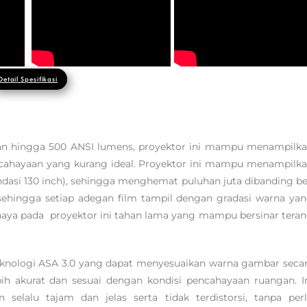
Detail Spesifikasi
han hingga 500 ANSI lumens, proyektor ini mampu menampilk
cahayaan yang kurang ideal. Proyektor ini mampu menampilk
asi 130 inch), sehingga menghemat puluhan juta dibanding be
 sehingga setiap adegan film tampil dengan gradasi warna ya
haya pada proyektor ini tahan lama yang mampu bersinar tera
teknologi ASA 3.0 yang dapat menyesuaikan warna gambar seca
ih akurat dan sesuai dengan kondisi pencahayaan ruangan. I
elalu tajam dan jelas serta tidak terdistorsi, tanpa per