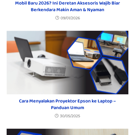
Mobil Baru 2026? Ini Deretan Aksesoris Wajib Biar
Berkendara Makin Aman & Nyaman
09/01/2026
Cara Menyalakan Proyektor Epson ke Laptop –
Panduan Umum
30/05/2025