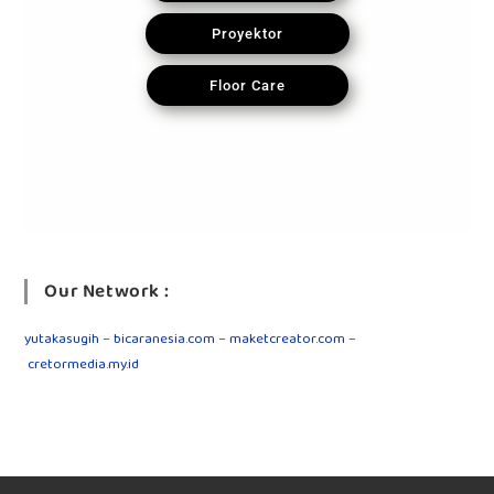
Proyektor
Floor Care
Our Network :
yutakasugih
–
bicaranesia.com
–
maketcreator.com
–
cretormedia.my.id