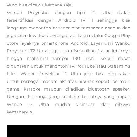
yang bisa dibawa kemana saja.
Wanbo Proyektor dengan tipe T2 Ultra sudah
tersertifikasi dengan Android TV 11 sehingga bisa
langsung menonton tv tanpa alat tambahan apapun dan
juga bisa download berbagai aplikasi melalui Google Play
Store layaknya Smartphone Android. Layar dari Wanbo
Proyektor T2 Ultra juga bisa disesuaikan / atur lebarnya
hingga maksimal sampai 180 inchi. Selain dapat
digunakan untuk menonton TV, YouTube atau Streaming
Film, Wanbo Proyektor T2 Ultra juga bisa digunakan
untuk berbagai macam aktifitas hiburan seperti bermain
game, karaoke maupun dijadikan bluetooth speaker.
Dengan ukurannya yang kecil dan bobotnya yang ringan
Wanbo T2 Ultra mudah disimpan dan dibawa
kemanapun.