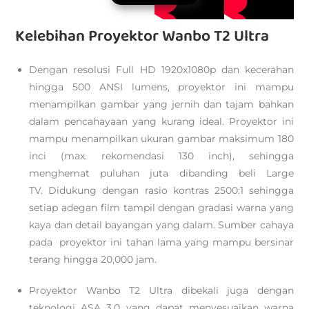
Kelebihan Proyektor Wanbo T2 Ultra
Dengan resolusi Full HD 1920x1080p dan kecerahan
hingga 500 ANSI lumens, proyektor ini mampu
menampilkan gambar yang jernih dan tajam bahkan
dalam pencahayaan yang kurang ideal. Proyektor ini
mampu menampilkan ukuran gambar maksimum 180
inci (max. rekomendasi 130 inch), sehingga
menghemat puluhan juta dibanding beli Large
TV. Didukung dengan rasio kontras 2500:1 sehingga
setiap adegan film tampil dengan gradasi warna yang
kaya dan detail bayangan yang dalam. Sumber cahaya
pada proyektor ini tahan lama yang mampu bersinar
terang hingga 20,000 jam.
Proyektor Wanbo T2 Ultra dibekali juga dengan
teknologi ASA 3.0 yang dapat menyesuaikan warna