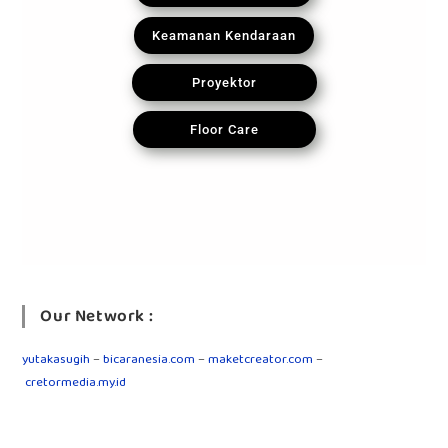
Keamanan Kendaraan
Proyektor
Floor Care
Our Network :
yutakasugih
–
bicaranesia.com
–
maketcreator.com
–
cretormedia.my.id