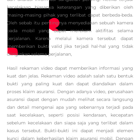
kecelakaan biasanya keterangan yang diberikan oleh
masing-masing pihak yang terlibat dapat berbeda-beda.
Oleh sebab itu pentingnya menyediakan sebuah kamera
pada mobil yang dapat merekam aktifitas selama
perjalanan. Karena melalui kamera tersebut dapat
memberikan bukti valid jika terjadi hal-hal yang tidak
diinginkan selama perjalanan,
Hasil rekaman video dapat memberikan informasi yang
kuat dan jelas. Rekaman video adalah salah satu bentuk
bukti yang paling kuat dan dapat diandalkan dalam
proses klaim asuransi. Dengan adanya video, perusahaan
asuransi dapat dengan mudah melihat secara langsung
dan detail mengenai apa yang sebenarnya terjadi pada
saat kecelakaan, seperti posisi kendaraan, kecepatan
sebelum kecelakaan dan siapa saja yang terlibat dalam
kasus tersebut. Bukti-bukti ini dapat menjadi elemen
kunci dalam keberhasilan klaim asuransi mobil. Dengan