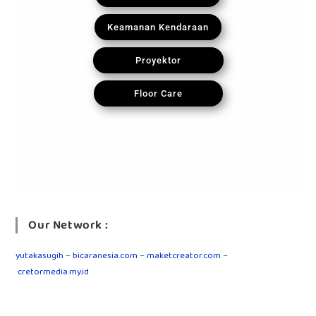
Keamanan Kendaraan
Proyektor
Floor Care
Our Network :
yutakasugih
–
bicaranesia.com
–
maketcreator.com
–
cretormedia.my.id