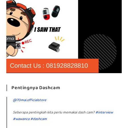
Pentingnya Dashcam
@70mai.officialstore
Seberapa pentingkah kita perlu memakai dash cam?
#interview
#wawanca
#dashcam