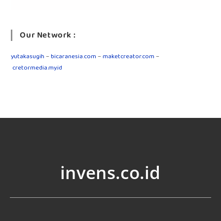
Our Network :
yutakasugih
–
bicaranesia.com
–
maketcreator.com
–
cretormedia.my.id
invens.co.id