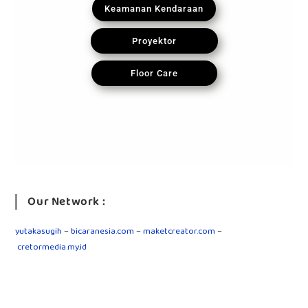
Keamanan Kendaraan
Proyektor
Floor Care
Our Network :
yutakasugih
–
bicaranesia.com
–
maketcreator.com
–
cretormedia.my.id