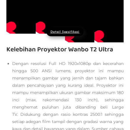
Detail Spesifikasi
Kelebihan Proyektor Wanbo T2 Ultra
Dengan resolusi Full HD 1920x1080p dan kecerahan
hingga 500 ANSI lumens, proyektor ini mampu
menampilkan gambar yang jernih dan tajam bahkan
dalam pencahayaan yang kurang ideal. Proyektor ini
mampu menampilkan ukuran gambar maksimum 180
inci (max. rekomendasi 130 inch), sehingga
menghemat puluhan juta dibanding beli Large
TV. Didukung dengan rasio kontras 2500:1 sehingga
setiap adegan film tampil dengan gradasi warna yang
kaya dan detail bayangan yang dalam. Sumber cahaya