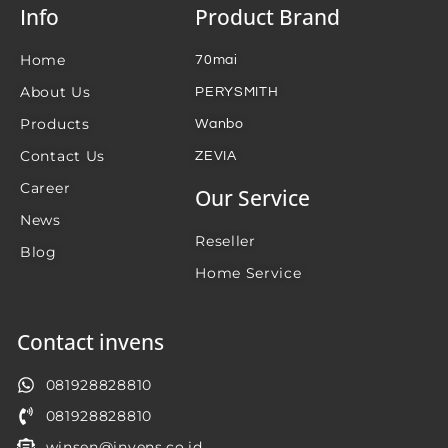
Info
Product Brand
Home
70mai
About Us
PERYSMITH
Products
Wanbo
Contact Us
ZEVIA
Career
Our Service
News
Reseller
Blog
Home Service
Contact invens
081928828810
081928828810
winsen@invens.co.id