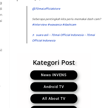
ng
@70mai.officialstore
di
an
Seberapa pentingkah kita perlu memakai dash cam?
ai
#interview
#wawanca
#dashcam
♬ suara asli – 70mai Official Indonesia – 70mai
Official Indonesia
il
Kategori Post
News INVENS
.
Android TV
All About TV