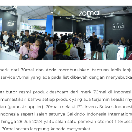
erk dari 70mai dan Anda membutuhkan bantuan lebih lanj
service 70mai yang ada pada list dibawah dengan menyebutk
stributor resmi produk dashcam dari merk 70mai di Indonesi
 memastikan bahwa setiap produk yang ada terjamin keasliann
n (garansi supplier). 70mai melalui PT. Invens Sukses Indones
Indonesia seperti salah satunya Gaikindo Indonesia Internation
hingga 28 Juli 2024 yaitu salah satu pameran otomotif terbes
 70mai secara langsung kepada masyarakat.