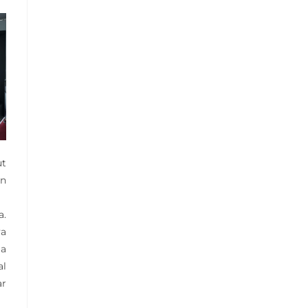
ut
an
a.
ya
ia
al
ar