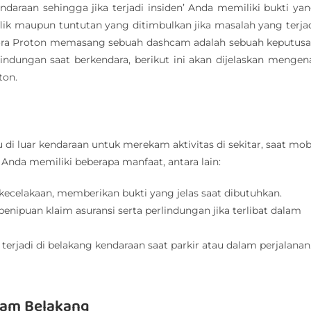
araan sehingga jika terjadi insiden’ Anda memiliki bukti ya
ik maupun tuntutan yang ditimbulkan jika masalah yang terja
xora Proton memasang sebuah dashcam adalah sebuah keputus
dungan saat berkendara, berikut ini akan dijelaskan mengen
ton.
i luar kendaraan untuk merekam aktivitas di sekitar, saat mob
nda memiliki beberapa manfaat, antara lain:
di kecelakaan, memberikan bukti yang jelas saat dibutuhkan.
penipuan klaim asuransi serta perlindungan jika terlibat dalam
terjadi di belakang kendaraan saat parkir atau dalam perjalanan
am Belakang