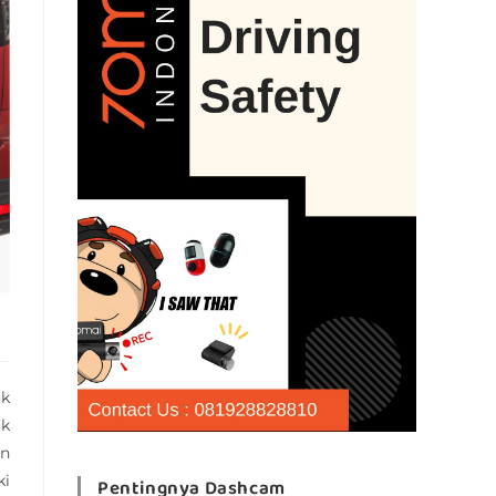
uk
uk
an
ki
Pentingnya Dashcam