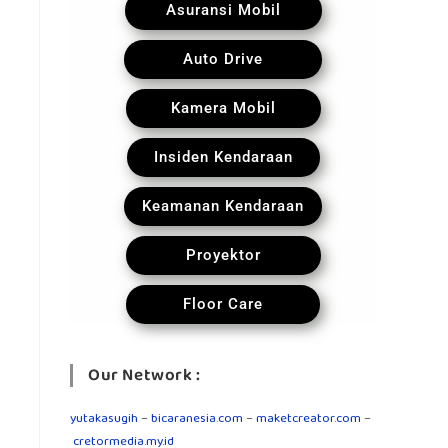
Asuransi Mobil
Auto Drive
Kamera Mobil
Insiden Kendaraan
Keamanan Kendaraan
Proyektor
Floor Care
Our Network :
yutakasugih
–
bicaranesia.com
–
maketcreator.com
–
cretormedia.my.id