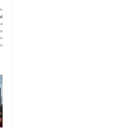
am
ui
ya
es
an
an