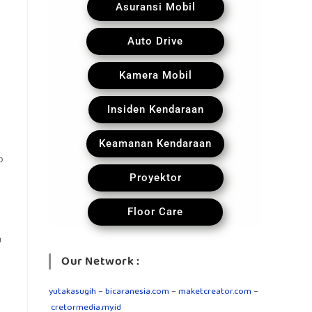
Asuransi Mobil
Auto Drive
Kamera Mobil
Insiden Kendaraan
Keamanan Kendaraan
p
Proyektor
Floor Care
n
Our Network :
yutakasugih
–
bicaranesia.com
–
maketcreator.com
–
cretormedia.my.id