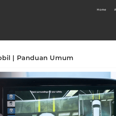
Home
A
obil | Panduan Umum