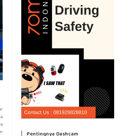
ar
ga
ra
am
Pentingnya Dashcam