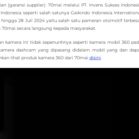
n (garansi supplier). 70mai melalui PT. Invens Sukses Indones
 Indonesia seperti salah satunya Gaikindo Indonesia Internation
hingga 28 Juli 2024 yaitu salah satu pameran otomotif terbes
 70mai secara langsung kepada masyarakat.
n kamera ini tidak sepenunhnya seperti kamera mobil 360 pa
kamera dashcam yang dipasang didalam mobil yang dan dap
lahkan lihat produk kamera 360 dari 70mai
disini
.