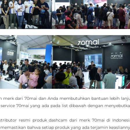
h merk dari 70mai dan Anda membutuhkan bantuan lebih lanj
service 70mai yang ada pada list dibawah dengan menyebutk
stributor resmi produk dashcam dari merk 70mai di Indonesi
 memastikan bahwa setiap produk yang ada terjamin keasliann