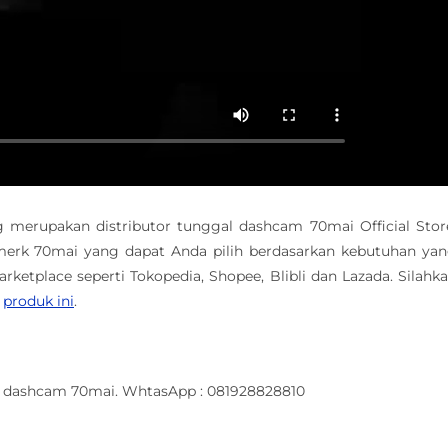
ng merupakan distributor tunggal dashcam 70mai Official Stor
merk 70mai yang dapat Anda pilih berdasarkan kebutuhan ya
rketplace seperti Tokopedia, Shopee, Blibli dan Lazada. Silahk
n
produk ini
.
r dashcam 70mai. WhtasApp : 081928828810