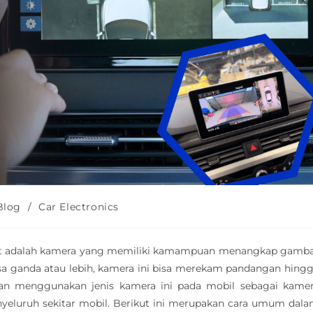
Blog
/
Car Electronics
at adalah kamera yang memiliki kamampuan menangkap gamb
nsa ganda atau lebih, kamera ini bisa merekam pandangan hing
ngan menggunakan jenis kamera ini pada mobil sebagai kame
eluruh sekitar mobil. Berikut ini merupakan cara umum dal