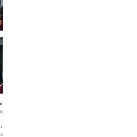
ut
an
a.
ya