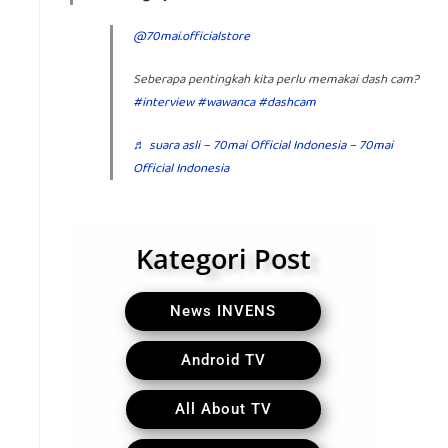
@70mai.officialstore
Seberapa pentingkah kita perlu memakai dash cam?
#interview
#wawanca
#dashcam
♬ suara asli – 70mai Official Indonesia – 70mai
Official Indonesia
Kategori Post
News INVENS
Android TV
All About TV