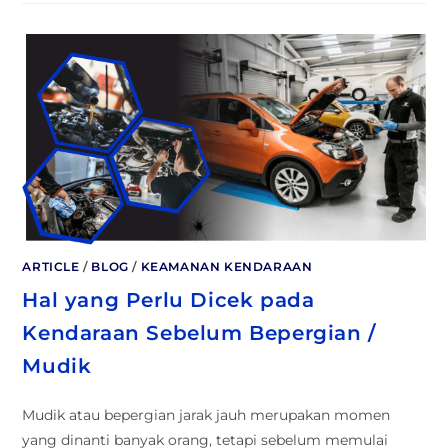
ARTICLE
/
BLOG
/
KEAMANAN KENDARAAN
Hal yang Perlu Dicek pada
Kendaraan Sebelum Bepergian /
Mudik
Mudik atau bepergian jarak jauh merupakan momen
yang dinanti banyak orang, tetapi sebelum memulai