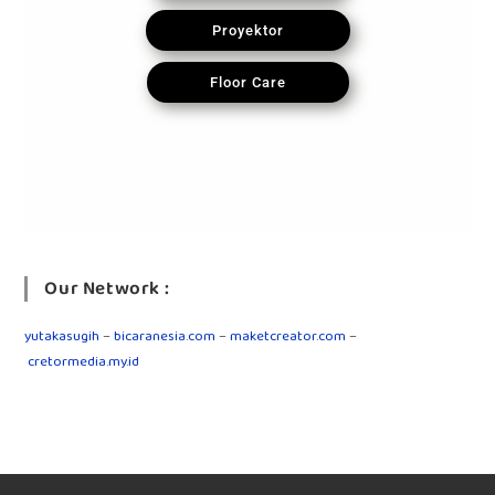
Proyektor
Floor Care
Our Network :
yutakasugih
–
bicaranesia.com
–
maketcreator.com
–
cretormedia.my.id