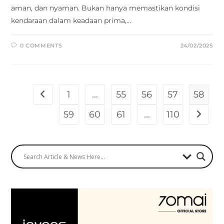
aman, dan nyaman. Bukan hanya memastikan kondisi
kendaraan dalam keadaan prima,…
0 COMMENTS
24/02/2025
1
…
55
56
57
58
59
60
61
…
110