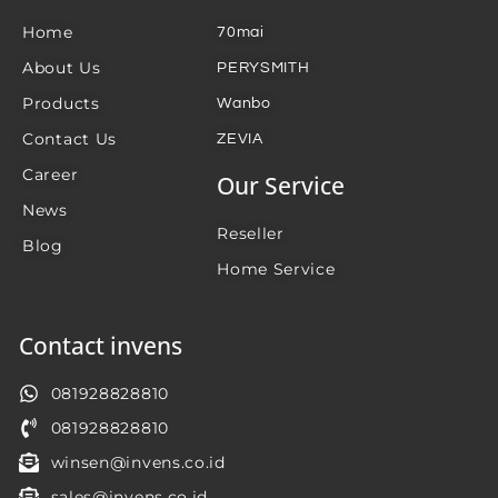
Home
70mai
About Us
PERYSMITH
Products
Wanbo
Contact Us
ZEVIA
Career
Our Service
News
Reseller
Blog
Home Service
Contact invens
081928828810
081928828810
winsen@invens.co.id
sales@invens.co.id