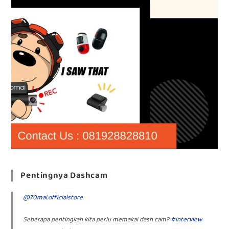
Pentingnya Dashcam
@70mai.officialstore
Seberapa pentingkah kita perlu memakai dash cam?
#interview