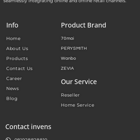
seamlessly integrating online and offline retail channels.
Info
Product Brand
Home
70mai
About Us
PERYSMITH
Products
Wanbo
Contact Us
ZEVIA
Career
Our Service
News
Reseller
Blog
Home Service
Contact invens
081928828810