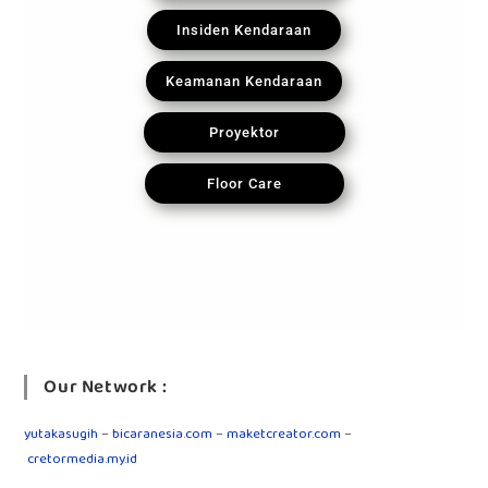
Insiden Kendaraan
Keamanan Kendaraan
Proyektor
Floor Care
Our Network :
yutakasugih
–
bicaranesia.com
–
maketcreator.com
–
cretormedia.my.id