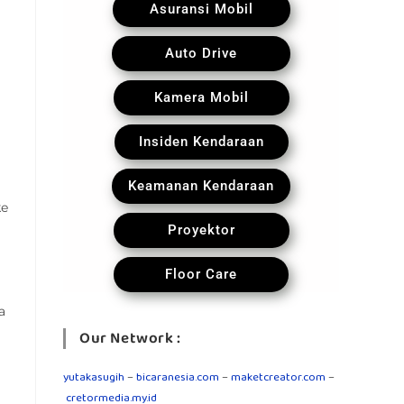
Asuransi Mobil
Auto Drive
Kamera Mobil
Insiden Kendaraan
Keamanan Kendaraan
ke
Proyektor
Floor Care
a
Our Network :
yutakasugih
–
bicaranesia.com
–
maketcreator.com
–
cretormedia.my.id