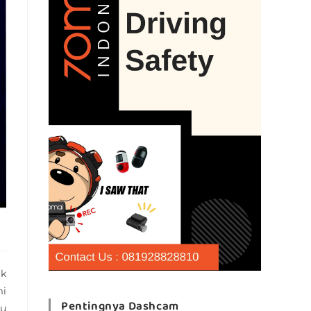
uk
mi
Pentingnya Dashcam
gu