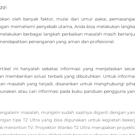
ggi.
bkan oleh banyak faktor, mulai dari umur pakai, pemasanga
Dengan memahami penyebab utama, Anda bisa melakukan langk
melakukan berbagai langkah perbaikan masalah masih berlanju
r mendapatkan penanganan yang aman dan profesional.
ikel ini hanyalah sebatas informasi yang menjelaskan seca
 memberikan solusi terbaik yang dibutuhkan. Untuk informa
ngan masalah yang terjadi, disarankan untuk menghubungi pih
igunakan atau cari informasi pada buku panduan pengguna ya
mengalami masalah, mungkin sudah saatnya diganti dengan ya
an tipe T2 Ultra yang bisa digunakan untuk kegiatan beker
tuk menonton TV. Proyektor Wanbo T2 Ultra merupakan proyekt
 smartphone agar bisa dilihat oleh banyak audience dan juga bi