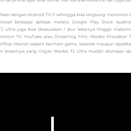
fikasi dengan Android TV 11 sehingga bisa langsung menonton 
oad berbagai aplikasi melalui Google Play Store layakn
 Ultra juga bisa disesuaikan / atur lebarnya hingga maksim
enonton TV, YouTube atau Streaming Film, Wanbo Proyektor 
ifitas hiburan seperti bermain game, karaoke maupun dijadik
dan bobotnya yang ringan Wanbo T2 Ultra mudah disimpan d