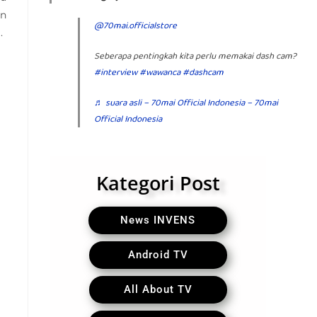
an
@70mai.officialstore
.
Seberapa pentingkah kita perlu memakai dash cam?
#interview
#wawanca
#dashcam
♬ suara asli – 70mai Official Indonesia – 70mai
Official Indonesia
Kategori Post
News INVENS
Android TV
All About TV