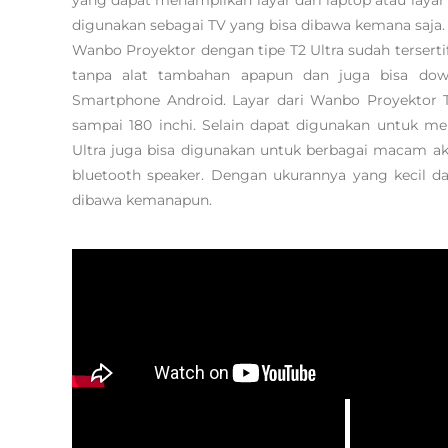
digunakan sebagai TV yang bisa dibawa kemana saja.
Wanbo Proyektor dengan tipe T2 Ultra sudah terserti
tanpa alat tambahan apapun dan juga bisa downl
Smartphone Android. Layar dari Wanbo Proyektor T2
sampai 180 inchi. Selain dapat digunakan untuk m
Ultra juga bisa digunakan untuk berbagai macam akt
bluetooth speaker. Dengan ukurannya yang kecil 
dibawa kemanapun.