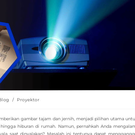
Blog
/
Proyektor
mberikan gambar tajam dan jernih, menjadi pilihan utama unt
or hingga hiburan di rumah. Namun, pernahkah Anda mengala
yala saat dinyalakan? Masalah ini tentunya dapat menggang