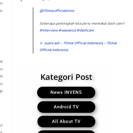
in
@70mai.officialstore
am
Seberapa pentingkah kita perlu memakai dash cam?
#interview
#wawanca
#dashcam
♬ suara asli – 70mai Official Indonesia – 70mai
Official Indonesia
de
au
Kategori Post
ak
nu
ep
News INVENS
Android TV
All About TV
ui
ur