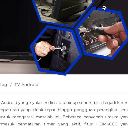
log
/
TV Android
ndroid yang nyala sendiri atau hidup sendiri bisa terjadi kare
pengaturan yang tidak tepat hingga gangguan perangkat kera
ntuk mengatasi masalah ini. Beberapa penyebab umum ya
masuk pengaturan timer yang aktif, fitur HDMI-CEC ya