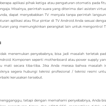
eberapa aplikasi pihak ketiga atau pengaturan otomatis pada fit
ngaja. Misalnya, perintah suara yang diterima dari asisten virtua
 Anda, dapat menyebabkan TV menyala tanpa perintah langsu
turan aplikasi atau fitur pintar di TV Android Anda sesuai deng
gaturan yang memungkinkan perangkat lain untuk mengontrol 
l
idak menemukan penyebabnya, bisa jadi masalah terletak pa
Android. Komponen seperti motherboard atau power supply ya
 mati secara tiba-tiba. Jika Anda merasa bahwa masalah i
iknya segera hubungi teknisi profesional / teknisi resmi unt
baiki kerusakan tersebut.
t mengganggu, tetapi dengan memahami penyebabnya, Anda bi