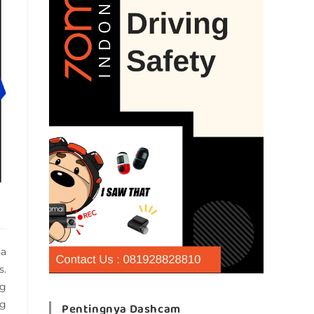
na
s.
ng
ng
Pentingnya Dashcam