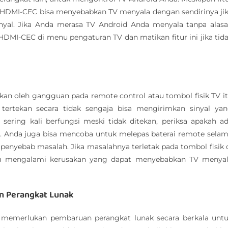
 HDMI-CEC bisa menyebabkan TV menyala dengan sendirinya ji
nyal. Jika Anda merasa TV Android Anda menyala tanpa alas
DMI-CEC di menu pengaturan TV dan matikan fitur ini jika tid
bkan oleh gangguan pada remote control atau tombol fisik TV i
tertekan secara tidak sengaja bisa mengirimkan sinyal ya
ering kali berfungsi meski tidak ditekan, periksa apakah a
. Anda juga bisa mencoba untuk melepas baterai remote sela
nyebab masalah. Jika masalahnya terletak pada tombol fisik 
atau mengalami kerusakan yang dapat menyebabkan TV menya
n Perangkat Lunak
ya, memerlukan pembaruan perangkat lunak secara berkala unt