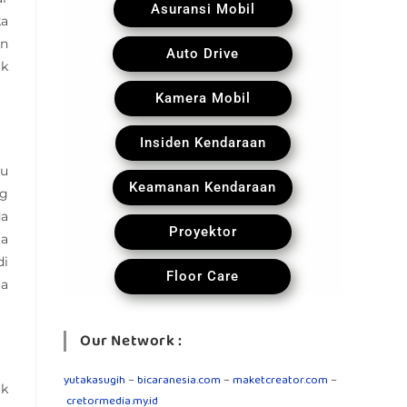
Asuransi Mobil
ka
an
Auto Drive
ak
Kamera Mobil
Insiden Kendaraan
tu
Keamanan Kendaraan
ng
da
Proyektor
ma
di
Floor Care
la
Our Network :
yutakasugih
–
bicaranesia.com
–
maketcreator.com
–
uk
cretormedia.my.id