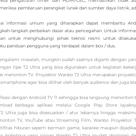
iksa pengaturan timer dan HDMI-CEC, memastikan tidak a
eriksa pembaruan perangkat lunak dan sumber daya listrik, a
bagai informasi umum yang diharapkan dapat membantu An
kah-langkah perbaikan dasar atau pencegahan. Untuk informa
ankan untuk menghubungi pihak teknisi resmi untuk dilakuk
buku panduan pengguna yang terdapat dalam box / dus.
mengalami masalah, mungkin sudah saatnya diganti dengan ya
an tipe T2 Ultra yang bisa digunakan untuk kegiatan beker
tuk menonton TV. Proyektor Wanbo T2 Ultra merupakan proyekt
 smartphone agar bisa dilihat oleh banyak audience dan juga bi
fikasi dengan Android TV 11 sehingga bisa langsung menonton 
oad berbagai aplikasi melalui Google Play Store layakn
 Ultra juga bisa disesuaikan / atur lebarnya hingga maksim
enonton TV, YouTube atau Streaming Film, Wanbo Proyektor 
ifitas hiburan seperti bermain game, karaoke maupun dijadik
dan bobotnya yang ringan Wanbo T2 Ultra mudah disimpan d