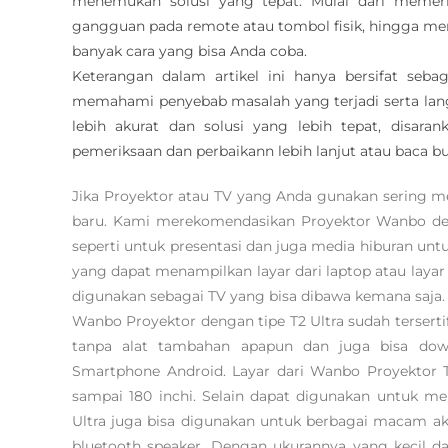
menemukan solusi yang tepat. Mulai dari memer
gangguan pada remote atau tombol fisik, hingga mem
banyak cara yang bisa Anda coba.
Keterangan dalam artikel ini hanya bersifat se
memahami penyebab masalah yang terjadi serta lang
lebih akurat dan solusi yang lebih tepat, disar
pemeriksaan dan perbaikann lebih lanjut atau baca 
Jika Proyektor atau TV yang Anda gunakan sering 
baru. Kami merekomendasikan Proyektor Wanbo deng
seperti untuk presentasi dan juga media hiburan un
yang dapat menampilkan layar dari laptop atau layar
digunakan sebagai TV yang bisa dibawa kemana saja.
Wanbo Proyektor dengan tipe T2 Ultra sudah terserti
tanpa alat tambahan apapun dan juga bisa downl
Smartphone Android. Layar dari Wanbo Proyektor T2
sampai 180 inchi. Selain dapat digunakan untuk m
Ultra juga bisa digunakan untuk berbagai macam akt
bluetooth speaker. Dengan ukurannya yang kecil 