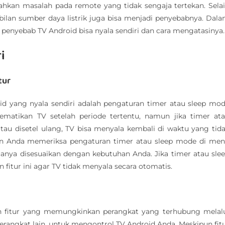
hkan masalah pada remote yang tidak sengaja tertekan. Sela
bilan sumber daya listrik juga bisa menjadi penyebabnya. Dal
i penyebab TV Android bisa nyala sendiri dan cara mengatasinya.
i
tur
d yang nyala sendiri adalah pengaturan timer atau sleep mo
mematikan TV setelah periode tertentu, namun jika timer at
tau disetel ulang, TV bisa menyala kembali di waktu yang tid
ikan Anda memeriksa pengaturan timer atau sleep mode di me
anya disesuaikan dengan kebutuhan Anda. Jika timer atau sle
fitur ini agar TV tidak menyala secara otomatis.
h fitur yang memungkinkan perangkat yang terhubung melal
erangkat lain, untuk mengontrol TV Android Anda. Meskipun fit