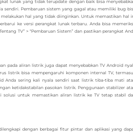
ngkat lunak yang tidak terupdate dengan baik bisa menyebabk
a sendiri. Pembaruan sistem yang gagal atau memiliki bug bi
lakukan hal yang tidak diinginkan. Untuk memastikan hal i
iperbarui ke versi perangkat lunak terbaru. Anda bisa memerik
Tentang TV” > “Pembaruan Sistem” dan pastikan perangkat An
uan pada aliran listrik juga dapat menyebabkan TV Android nya
n arus listrik bisa mempengaruhi komponen internal TV, termas
Anda sering kali nyala sendiri saat listrik tiba-tiba mati at
gan ketidakstabilan pasokan listrik. Penggunaan stabilizer at
 solusi untuk memastikan aliran listrik ke TV tetap stabil d
ilengkapi dengan berbagai fitur pintar dan aplikasi yang dap