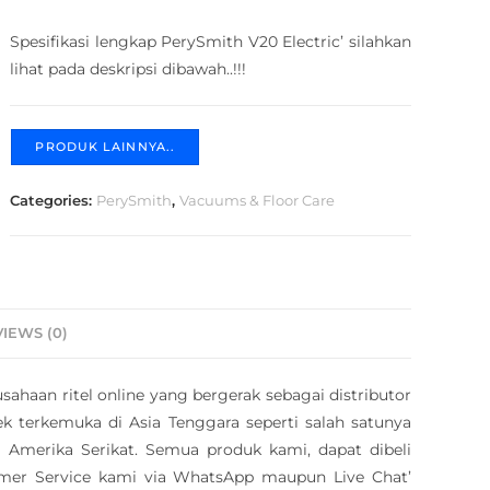
Spesifikasi lengkap PerySmith V20 Electric’ silahkan
lihat pada deskripsi dibawah..!!!
PRODUK LAINNYA..
Categories:
PerySmith
,
Vacuums & Floor Care
IEWS (0)
sahaan ritel online yang bergerak sebagai distributor
 terkemuka di Asia Tenggara seperti salah satunya
 Amerika Serikat. Semua produk kami, dapat dibeli
omer Service kami via
WhatsApp
maupun Live Chat’