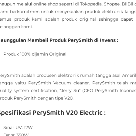
aupun melalui online shop seperti di Tokopedia, Shopee, BliBli 
ami berkomitmen untuk menyediakan produk elektronik lang
emua produk kami adalah produk original sehingga dapat
elanggan kami.
eunggulan Membeli Produk PerySmith di Invens :
Produk 100% dijamin Original
erySmith adalah produsen elektronik rumah tangga asal Amerik
angga yaitu PerySmith Vacuum cleaner. PerySmith telah men
uality system certification, “Jerry Su” (CEO PerySmith Indonesi
roduk PerySmith dengan tipe V20.
Spesifikasi PerySmith V20 Electric :
Sinar UV: 12W
Daya: 350W