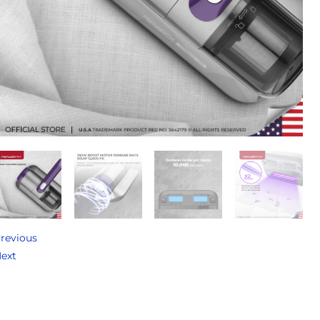
revious
ext