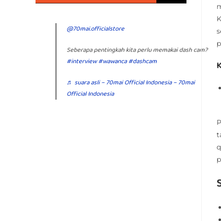
m
K
@70mai.officialstore
s
p
Seberapa pentingkah kita perlu memakai dash cam?
#interview
#wawanca
#dashcam
K
♬ suara asli – 70mai Official Indonesia – 70mai
Official Indonesia
P
t
q
p