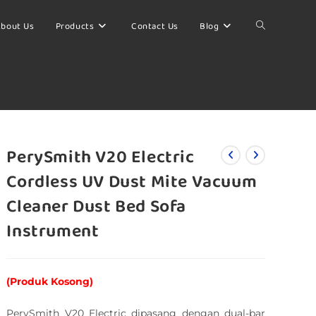
bout Us
Products
Contact Us
Blog
PerySmith V20 Electric
Cordless UV Dust Mite Vacuum
Cleaner Dust Bed Sofa
Instrument
(Produk Kosong)
PerySmith V20 Electric dipasang dengan dual-bar