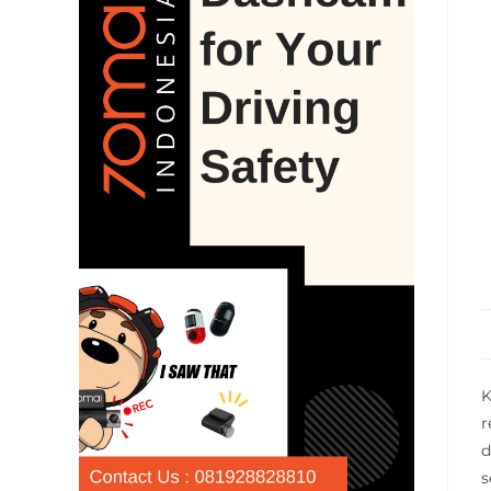
K
r
d
s