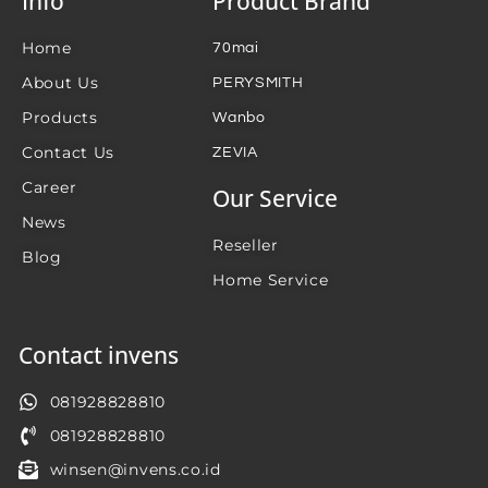
Info
Product Brand
Home
70mai
About Us
PERYSMITH
Products
Wanbo
Contact Us
ZEVIA
Career
Our Service
News
Reseller
Blog
Home Service
Contact invens
081928828810
081928828810
winsen@invens.co.id