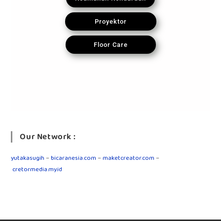
Proyektor
Floor Care
Our Network :
yutakasugih
–
bicaranesia.com
–
maketcreator.com
–
cretormedia.my.id