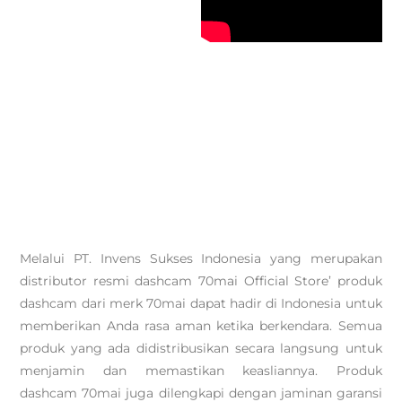
Melalui PT. Invens Sukses Indonesia yang merupakan
distributor resmi dashcam 70mai Official Store’ produk
dashcam dari merk 70mai dapat hadir di Indonesia untuk
memberikan Anda rasa aman ketika berkendara. Semua
produk yang ada didistribusikan secara langsung untuk
menjamin dan memastikan keasliannya. Produk
dashcam 70mai juga dilengkapi dengan jaminan garansi