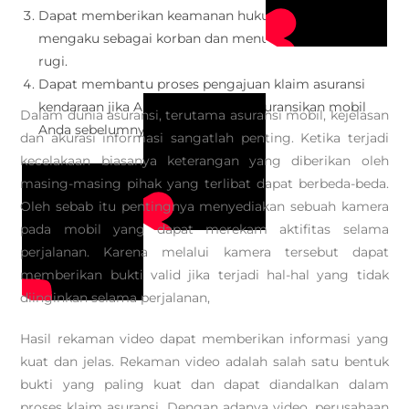
Dapat memberikan keamanan hukum dari pihak yang
mengaku sebagai korban dan menuntut balik ganti
rugi.
Dapat membantu proses pengajuan klaim asuransi
kendaraan jika Anda sudah mengasuransikan mobil
Dalam dunia asuransi, terutama asuransi mobil, kejelasan
Anda sebelumnya.
dan akurasi informasi sangatlah penting. Ketika terjadi
kecelakaan biasanya keterangan yang diberikan oleh
masing-masing pihak yang terlibat dapat berbeda-beda.
Oleh sebab itu pentingnya menyediakan sebuah kamera
pada mobil yang dapat merekam aktifitas selama
perjalanan. Karena melalui kamera tersebut dapat
memberikan bukti valid jika terjadi hal-hal yang tidak
diinginkan selama perjalanan,
Hasil rekaman video dapat memberikan informasi yang
kuat dan jelas. Rekaman video adalah salah satu bentuk
bukti yang paling kuat dan dapat diandalkan dalam
proses klaim asuransi. Dengan adanya video, perusahaan