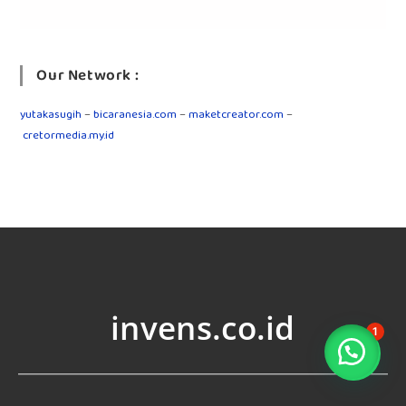
Our Network :
yutakasugih
–
bicaranesia.com
–
maketcreator.com
–
cretormedia.my.id
invens.co.id
1