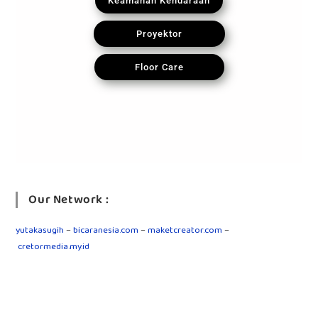
Keamanan Kendaraan
Proyektor
Floor Care
Our Network :
yutakasugih
–
bicaranesia.com
–
maketcreator.com
–
cretormedia.my.id