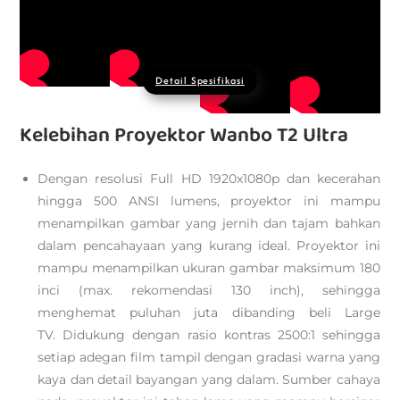
Detail Spesifikasi
Kelebihan Proyektor Wanbo T2 Ultra
Dengan resolusi Full HD 1920x1080p dan kecerahan
hingga 500 ANSI lumens, proyektor ini mampu
menampilkan gambar yang jernih dan tajam bahkan
dalam pencahayaan yang kurang ideal. Proyektor ini
mampu menampilkan ukuran gambar maksimum 180
inci (max. rekomendasi 130 inch), sehingga
menghemat puluhan juta dibanding beli Large
TV. Didukung dengan rasio kontras 2500:1 sehingga
setiap adegan film tampil dengan gradasi warna yang
kaya dan detail bayangan yang dalam. Sumber cahaya